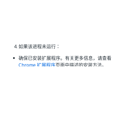
如果该进程未运行：
确保已安装扩展程序。有关更多信息，请查看
Chrome 扩展程序
页面中描述的安装方法。
检查是否存在影响
的
ChromeNativeMessaging.exe
组策略。有关详细信息，请参阅
组策略
。
检查 ComSpec 变量是否已正确定义
。
检查 ComSpec 变量是否已正确定义
描述