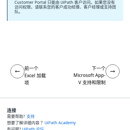
Customer Portal 只能由 UiPath 客户访问。如果您没有
访问权限，请联系您的客户成功经理、客户经理或支持团
队。
是
否
thumb_up
thumb_down
前一个
下一个
Microsoft App-
Excel 加载
V 支持和限制
项
连接
需要帮助?
支持
想要了解详细内容？
UiPath Academy
有问题?
UiPath 论坛