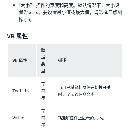
“大小”
- 控件的宽度和高度。默认情况下，大小设
置为
。要设置最小值或最大值，请选择三点图
auto
标 (...)。
VB 属性
数
据
VB 属性
描述
类
型
字
当用户将鼠标悬停在
切换开关
上
符
Tooltip
时，显示的信息文本。
串
字
符
“切换”
控件上显示的文本。
Value
串