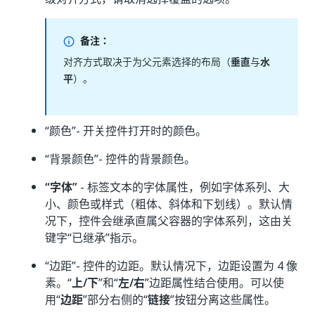
备注：
对齐方式取决于为父元素选择的布局（
垂直
与
水
平
）。
“颜色”
- 开关控件打开时的颜色。
“背景颜色”
- 控件的背景颜色。
“字体”
- 标签文本的字体属性，例如字体系列、大
小、颜色或样式（粗体、斜体和下划线）。默认情
况下，控件会继承直属父容器的字体系列，这由关
键字“已继承”指示。
“边距”
- 控件的边距。默认情况下，边距设置为 4 像
素。“
上/下
”和“
左/右
”边距属性结合使用。可以使
用“
边距
”部分右侧的“
链接
”按钮分离这些属性。