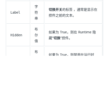
字
切换开关
的标签 ，通常是显示在
符
Label
控件之前的文本。
串
布
如果为 True，则在 Runtime 隐
尔
Hidden
藏
“切换”
控件。
值
布
如果为 True，则禁用在运行时
尔
Disabled
与
“切换”
控件的交互。
值
是
否
thumb_up
thumb_down