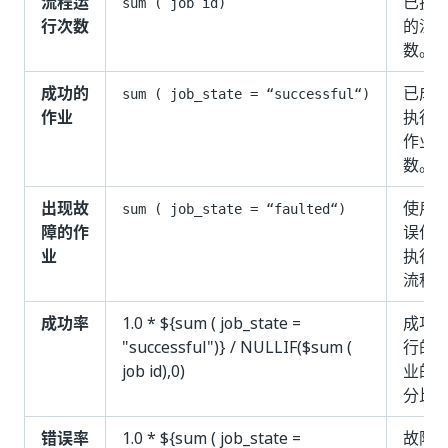
流程运
已执
sum ( job id)
行次数
的流
数。
成功的
已成
sum ( job_state = “successful“)
作业
执行
作业
数。
出现故
使用
sum ( job_state = “faulted“)
障的作
误作
业
执行
流程
成功率
1.0 * ${sum ( job_state =
成功
"successful")} / NULLIF($sum (
行的
job id),0)
业的
分比
错误率
1.0 * ${sum ( job_state =
故障