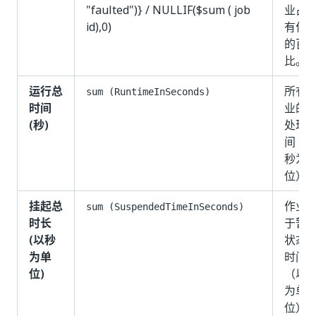
"faulted")} / NULLIF($sum ( job
业占
id),0)
有作
的百
比。
运行总
所有
sum (RuntimeInSeconds)
时间
业的
(秒)
处理
间（
秒为
位）
挂起总
作业
sum (SuspendedTimeInSeconds)
时长
于暂
(以秒
状态
为单
时间
位)
（以
为单
位）