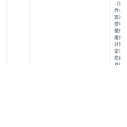
（查
作业
态）
您可
使用
度量
计算
定流
花费
总时
间，
法是
去长
间运
的工
流中
于暂
状态
时间