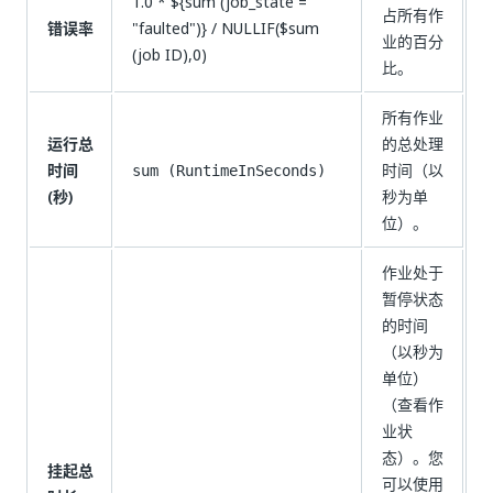
1.0 * ${sum (job_state =
占所有作
错误率
"faulted")} / NULLIF($sum
业的百分
(job ID),0)
比。
所有作业
运行总
的总处理
时间
时间（以
sum (RuntimeInSeconds)
(秒)
秒为单
位）。
作业处于
暂停状态
的时间
（以秒为
单位）
（查看作
业状
态）。您
挂起总
可以使用