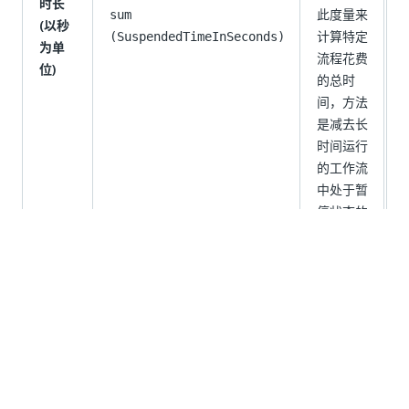
时长
此度量来
sum
(以秒
计算特定
(SuspendedTimeInSeconds)
为单
流程花费
位)
的总时
间，方法
是减去长
时间运行
的工作流
中处于暂
停状态的
时间。
所有作业
处于“待
处
理”和“已
恢复”的
时间，表
待定时
示从作业
sum