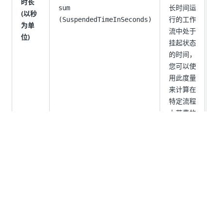
时长
长时间运
sum
(以秒
行的工作
(SuspendedTimeInSeconds)
为单
流中处于
位)
挂起状态
的时间，
您可以使
用此度量
来计算在
特定流程
上花费的
总时间。
所有作业
处于“待
处
理”和“已
恢复”的
时间，表
待定时
示从作业
sum