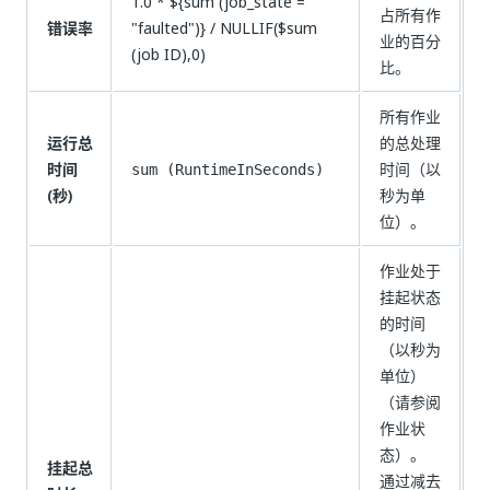
1.0 * ${sum (job_state =
占所有作
错误率
"faulted")} / NULLIF($sum
业的百分
(job ID),0)
比。
所有作业
运行总
的总处理
时间
时间（以
sum (RuntimeInSeconds)
(秒)
秒为单
位）。
作业处于
挂起状态
的时间
（以秒为
单位）
（请参阅
作业状
态）。
挂起总
通过减去