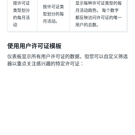
按许可证
显示每种许可证类型的每
按许可证类
类型划分
月活动趋势。 每个数字
型划分的每
的每月活
都反映访问许可证的唯一
月活动。
动
用户的总数。
使用用户许可证模板
仪表板显示所有用户许可证的数据，但您可以自定义筛选
器以重点关注感兴趣的特定许可证：
访问权限和作用域
此组织级别仪表板仅可供组织管理员访问。
从 2024 年 4 月起可提供许可数据；不存储此日期
之前的历史数据。
今后，一旦达到该阈值，历史数据将根据保留策略
而受到上限。