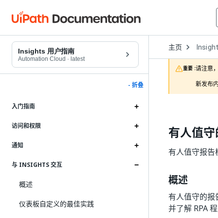
Open
主页
Insigh
Dropd
Insights 用户指南
to
Automation Cloud
·
latest
choose
请注意，
重要 :
product
新发布内
- 折叠
入门指南
访问和权限
有人值守
通知
有人值守报告
与 INSIGHTS 交互
概述
概述
有人值守的报
仪表板自定义的最佳实践
并了解 RPA