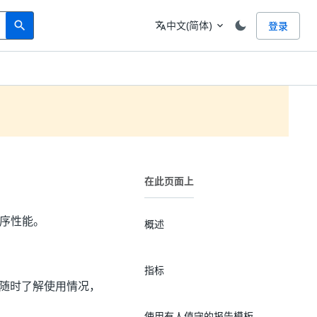
Search
语言
中文(简体)
登录
search
translate
expand_more
在此页面上
程序性能。
概述
指标
板随时了解使用情况，
使用有人值守的报告模板