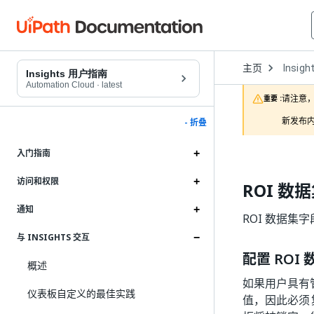
Open
主页
Insigh
Dropd
Insights 用户指南
to
Automation Cloud
·
latest
choose
请注意，
重要 :
product
新发布内
- 折叠
入门指南
访问和权限
ROI 数
通知
ROI 数据集字
与 INSIGHTS 交互
配置 ROI
概述
如果用户具有
仪表板自定义的最佳实践
值，因此必须