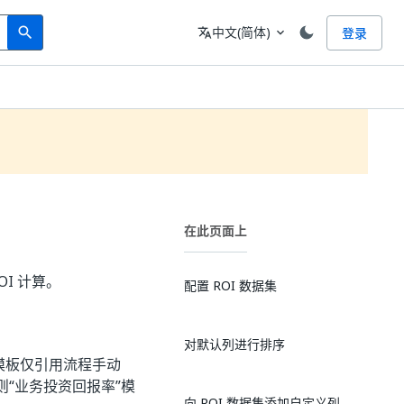
Search
语言
中文(简体)
登录
search
translate
expand_more
在此页面上
OI 计算。
配置 ROI 数据集
对默认列进行排序
模板仅引用流程手动
“业务投资回报率”模
向 ROI 数据集添加自定义列