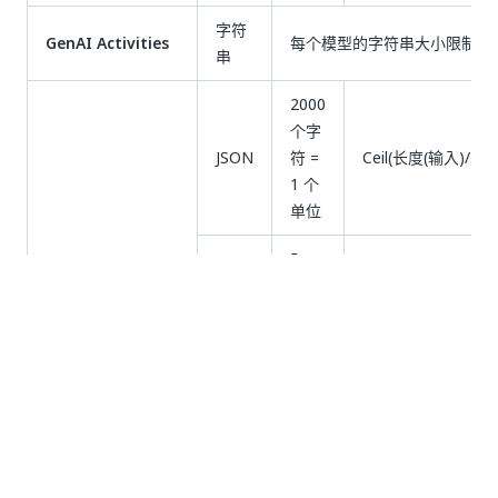
字符
GenAI Activities
每个模型的字符串大小限制不
串
2000
个字
JSON
符 =
Ceil(长度(输入)/200
1 个
单位
5
MB
其他型号
文件
= 1
上限（大小/5MB）
个单
位
5
MB
上限
文件
= 1
(sum(size(input))/
个单