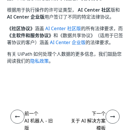
根据用于执行操作的许可证类型，
AI Center 社区
版和
AI Center 企业版
用户签订了不同的特定法律协议。
《社区协议》
涵盖
AI Center 社区版
的所有法律要求，而
《主软件和服务协议》
和《数据共享协议》（适用于已签
署协议的客户）涵盖
AI Center 企业版
的法律要求。
有关 UiPath 如何处理个人数据的更多信息，我们鼓励您
阅读我们的
隐私政策
。
是
否
thumb_up
thumb_down
前一个
下一个
AI 机器人 - 旧
关于 AI 解决方案
版
模板