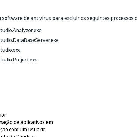
 software de antivírus para excluir os seguintes processos d
tudio.Analyzer.exe
Studio.DataBaseServer.exe
tudio.exe
tudio.Project.exe
Sim
Não
thumb_up
thumb_down
ior
ação de aplicativos em
ção com um usuário
ente do Windows