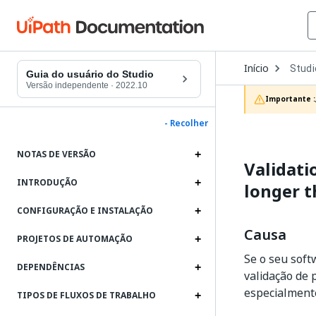
Open
Início
Studi
Dropd
Guia do usuário do Studio
to
Versão independente
·
2022.10
choos
Importante :
produc
- Recolher
NOTAS DE VERSÃO
Validati
INTRODUÇÃO
longer 
CONFIGURAÇÃO E INSTALAÇÃO
Causa
PROJETOS DE AUTOMAÇÃO
Se o seu soft
DEPENDÊNCIAS
validação de 
especialment
TIPOS DE FLUXOS DE TRABALHO