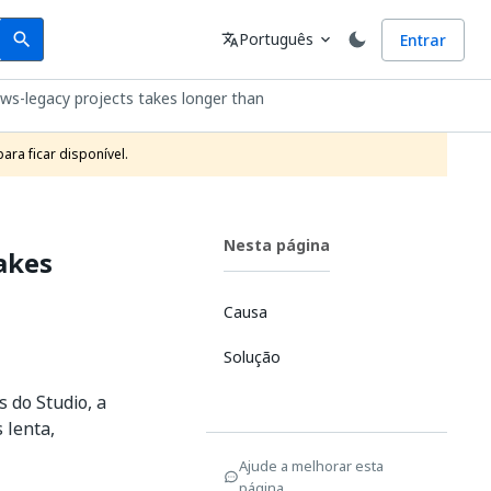
Search
Idioma
Português
Entrar
search
translate
expand_more
ows-legacy projects takes longer than
ra ficar disponível.
Nesta página
akes
Causa
Solução
s do Studio, a
 lenta,
Ajude a melhorar esta
página