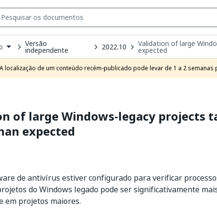
Versão
Validation of large Wind
2022.10
o
independente
expected
own
e
A localização de um conteúdo recém-publicado pode levar de 1 a 2 semanas pa
t
on of large Windows-legacy projects t
than expected
ware de antivírus estiver configurado para verificar processo
projetos do Windows legado pode ser significativamente mais
e em projetos maiores.