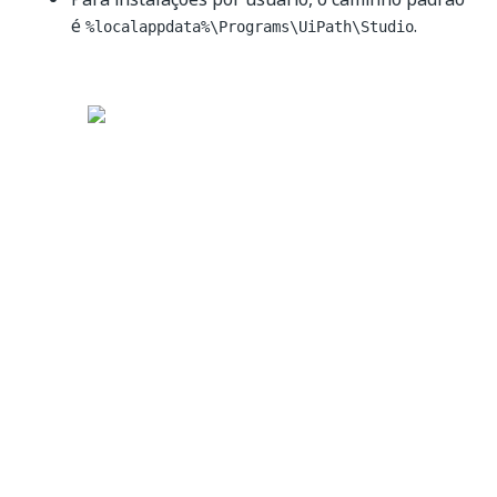
é
.
%localappdata%\Programs\UiPath\Studio