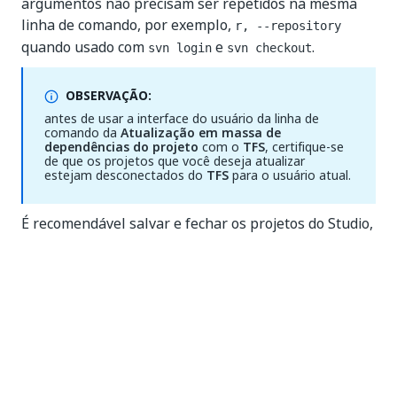
argumentos não precisam ser repetidos na mesma
linha de comando, por exemplo,
r, --repository
quando usado com
e
.
svn login
svn checkout
OBSERVAÇÃO:
antes de usar a interface do usuário da linha de
comando da
Atualização em massa de
dependências do projeto
com o
TFS
, certifique-se
de que os projetos que você deseja atualizar
estejam desconectados do
TFS
para o usuário atual.
É recomendável salvar e fechar os projetos do Studio,
antes de fazer alterações neles usando a
Ferramenta de Atualização em Massa das
Dependências do Projeto
.
Comandos para atualizar arquivos
locais
- Encontrar e exibir os caminhos para os
list