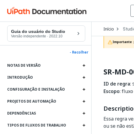
Open
Início
Studi
Dropd
Guia do usuário do Studio
to
Versão independente
·
2022.10
choos
Importante :
produc
- Recolher
NOTAS DE VERSÃO
SR-MD-00
INTRODUÇÃO
ID de regra
:
CONFIGURAÇÃO E INSTALAÇÃO
Escopo
: flux
PROJETOS DE AUTOMAÇÃO
Descripti
DEPENDÊNCIAS
Essa regra ve
ou se não est
TIPOS DE FLUXOS DE TRABALHO