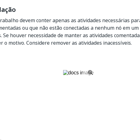
ação
trabalho devem conter apenas as atividades necessárias par
omentadas ou que não estão conectadas a nenhum nó em um
. Se houver necessidade de manter as atividades comentada
r o motivo. Considere remover as atividades inacessíveis.
Sim
Não
thumb_up
thumb_down