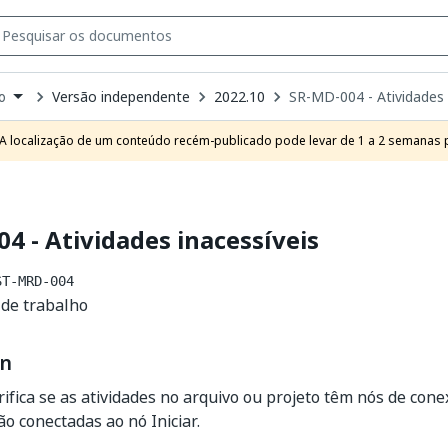
Versão independente
2022.10
SR-MD-004 - Atividades 
o
own
e
A localização de um conteúdo recém-publicado pode levar de 1 a 2 semanas pa
t
4 - Atividades inacessíveis
ST-MRD-004
o de trabalho
on
rifica se as atividades no arquivo ou projeto têm nós de co
ão conectadas ao nó Iniciar.