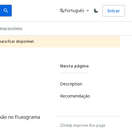
Search
Idioma
Português
Entrar
search
translate
expand_more
inacessíveis
ra ficar disponível.
Nesta página
Description
Recomendação
nexão no fluxograma
Help improve this page