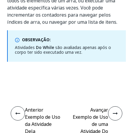
todos os elementos de um arra, ou executar uma
atividade específica várias vezes. Você pode
incrementar os contadores para navegar pelos
índices de arra, ou navegar por uma lista de itens.
OBSERVAÇÃO:
Atividades
Do While
são avaliadas apenas após o
corpo ter sido executado uma vez.
Sim
Não
thumb_up
thumb_down
Anterior
Avançar
Exemplo de Uso
Exemplo de Uso
da Atividade
de uma
Dela
Atividade Do