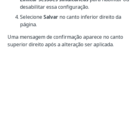
desabilitar essa configuração.
Selecione
Salvar
no canto inferior direito da
página.
Uma mensagem de confirmação aparece no canto
superior direito após a alteração ser aplicada.
Sim
Não
thumb_up
thumb_down
Anterior
Avançar
Configurando
Sobre as
opções de
licenças
segurança