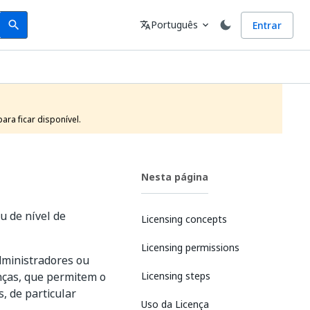
Search
Idioma
Português
Entrar
search
translate
expand_more
ra ficar disponível.
Nesta página
u de nível de
Licensing concepts
Licensing permissions
dministradores ou
nças, que permitem o
Licensing steps
, de particular
Uso da Licença