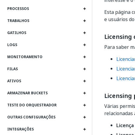
interesse é o
PROCESSOS
Esta página c
e usuários do
TRABALHOS
GATILHOS
Licensing
LOGS
Para saber ma
MONITORAMENTO
Licenci
Licenci
FILAS
Licencia
ATIVOS
ARMAZENAR BUCKETS
Licensing
TESTE DO ORQUESTRADOR
Várias permis
relacionadas 
OUTRAS CONFIGURAÇÕES
Licença 
INTEGRAÇÕES