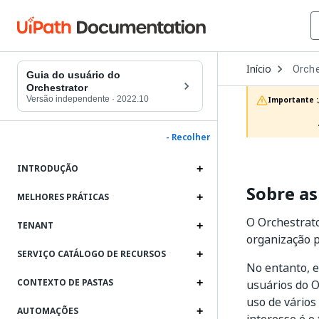
Open
Início
Orche
Dropd
Guia do usuário do
to
Orchestrator
choos
Versão independente
·
2022.10
Importante :
produc
- Recolher
INTRODUÇÃO
Sobre as
MELHORES PRÁTICAS
O Orchestrato
TENANT
organização p
SERVIÇO CATÁLOGO DE RECURSOS
No entanto, e
CONTEXTO DE PASTAS
usuários do O
uso de vários
AUTOMAÇÕES