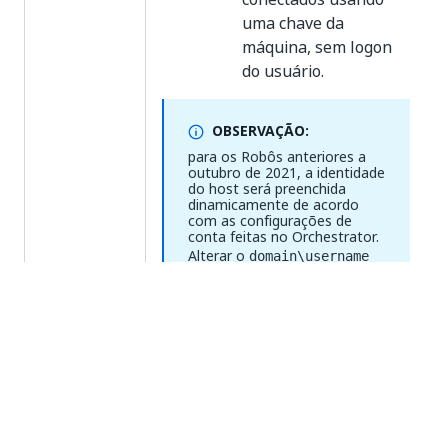
uma chave da
máquina, sem logon
do usuário.
OBSERVAÇÃO:
para os Robôs anteriores a
outubro de 2021, a identidade
do host será preenchida
dinamicamente de acordo
com as configurações de
conta feitas no Orchestrator.
Alterar o
domain\username
para a conta usada para
executar um trabalho
também altera a identidade
do host.
- Trabalhos em
ROOT
segundo plano executados
em
robôs do Linux
.