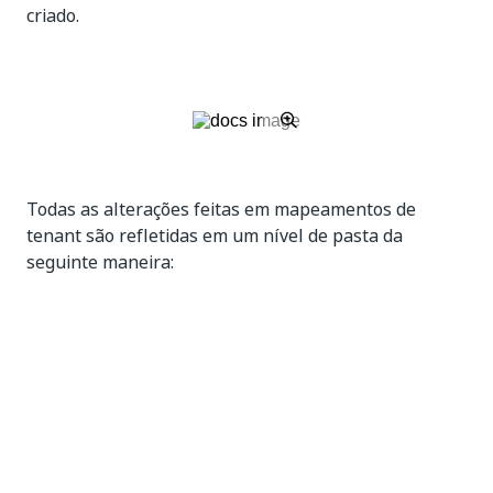
criado.
Todas as alterações feitas em mapeamentos de
tenant são refletidas em um nível de pasta da
seguinte maneira:
Herdar de tenant
- todas as alterações de
configuração de conta feitas para mapeamentos
de tenant são refletidas no nível de pasta. A
adição ou remoção de contas para os
mapeamentos de tenant também os
adiciona/remove dos mapeamentos de pasta.
Mapeamentos de conta-máquina específicos