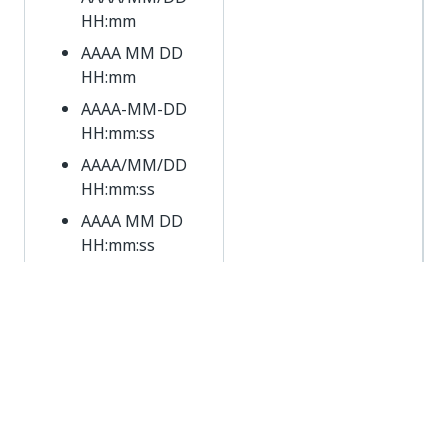
HH:mm
AAAA MM DD
HH:mm
AAAA-MM-DD
HH:mm:ss
AAAA/MM/DD
HH:mm:ss
AAAA MM DD
HH:mm:ss
Adiar
Adiar
Se usados, eles
devem ser
preenchidos com uma
data em um dos
seguintes formatos: