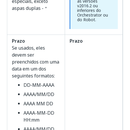
especiais, exceto
as versões
v2016.2 ou
aspas duplas -
"
inferiores do
Orchestrator ou
do Robot.
Prazo
Prazo
Se usados, eles
devem ser
preenchidos com uma
data em um dos
seguintes formatos:
DD-MM-AAAA
AAAA/MM/DD
AAAA MM DD
AAAA-MM-DD
HH:mm
AAAA/MM/DD