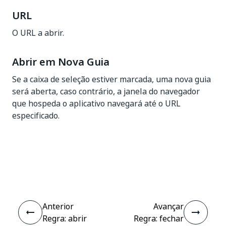
URL
O URL a abrir.
Abrir em Nova Guia
Se a caixa de seleção estiver marcada, uma nova guia
será aberta, caso contrário, a janela do navegador
que hospeda o aplicativo navegará até o URL
especificado.
Sim
Não
thumb_up
thumb_down
Anterior
Avançar
Regra: abrir
Regra: fechar