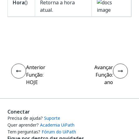
Hora
()
Retorna a hora
atual.
Sim
Não
thumb_up
thumb_down
Anterior
Avançar
Função:
Função:
HOJE
ano
Conectar
Precisa de ajuda?
Suporte
Quer aprender?
Academia UiPath
Tem perguntas?
Fórum do UiPath
Fique por dentro das novidades