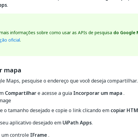
pps
.
 mais informações sobre como usar as APIs de pesquisa
do Google
ão oficial
.
ar mapa
le Maps, pesquise o endereço que você deseja compartilhar.
em
Compartilhar
e acesse a guia
Incorporar um mapa
.
e o tamanho desejado e copie o link clicando em
copiar HTM
 seu aplicativo desejado em
UiPath Apps
.
e um controle
IFrame
.