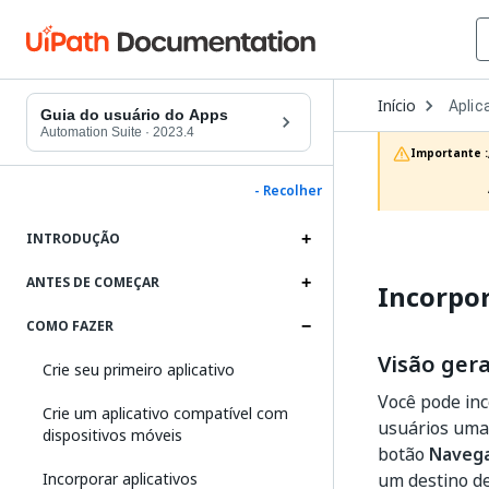
Open
Início
Aplic
Dropd
Guia do usuário do Apps
to
Automation Suite
·
2023.4
choos
Importante :
produc
- Recolher
INTRODUÇÃO
ANTES DE COMEÇAR
Incorpo
COMO FAZER
Visão gera
Crie seu primeiro aplicativo
Você pode inc
Crie um aplicativo compatível com
usuários uma 
dispositivos móveis
botão
Naveg
Incorporar aplicativos
um destino d