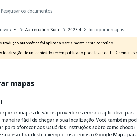
Automation Suite
2023.4
Incorporar mapas
ativos
own
e
A tradução automática foi aplicada parcialmente neste conteúdo.

t
A localização de um conteúdo recém-publicado pode levar de 1 a 2 semanas pa
rar mapas
l
orporar mapas de vários provedores em seu aplicativo para
maneira fácil de chegar à sua localização. Você também po
ar
para oferecer aos usuários instruções sobre como chegar 
e sua escolha. deste exemplo, usaremos
o Google Maps
para