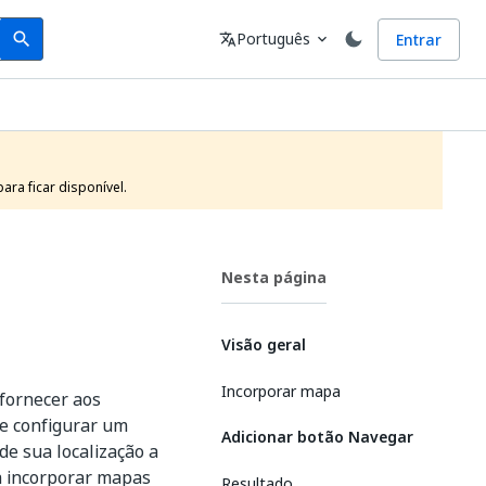
Search
Idioma
Português
Entrar
search
translate
expand_more
ra ficar disponível.
Nesta página
Visão geral
Incorporar mapa
 fornecer aos
de configurar um
Adicionar botão Navegar
de sua localização a
 incorporar mapas
Resultado