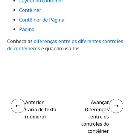
Layout do contêiner
Contêiner
Contêiner de Página
Página
Conheça as
diferenças entre os diferentes controles
de contêineres
e quando usá-los.
Sim
Não
thumb_up
thumb_down
Anterior
Avançar
Caixa de texto
Diferenças
(número)
entre os
controles do
contêiner