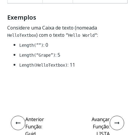
Exemplos
Considere uma Caixa de texto (nomeada
) com o texto
:
HelloTextbox
”Hello World”
: 0
Length(””)
: 5
Length(“Grape”)
: 11
Length(HelloTextbox)
Sim
Não
thumb_up
thumb_down
Anterior
Avançar
Função:
Função:
Guid
LISTA