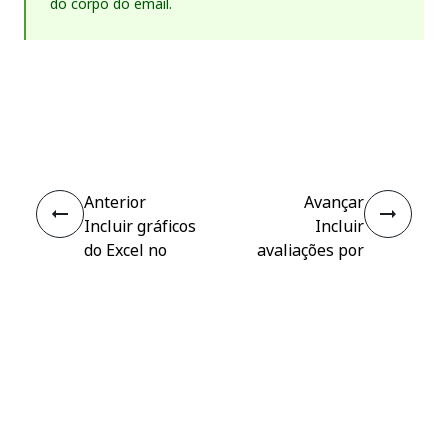
do corpo do email.
Sim
Não
thumb_up
thumb_down
Anterior
Avançar
Incluir gráficos
Incluir
do Excel no
avaliações por
Apps
estrelas
Conectar
Precisa de ajuda?
Suporte
Quer aprender?
Academia UiPath
Tem perguntas?
Fórum do UiPath