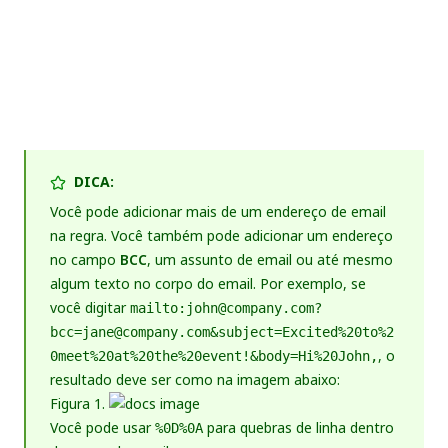
DICA:
Você pode adicionar mais de um endereço de email
na regra. Você também pode adicionar um endereço
no campo
BCC
, um assunto de email ou até mesmo
algum texto no corpo do email. Por exemplo, se
você digitar
mailto:john@company.com?
bcc=jane@company.com&subject=Excited%20to%2
, o
0meet%20at%20the%20event!&body=Hi%20John,
resultado deve ser como na imagem abaixo:
Figura 1.
Você pode usar
para quebras de linha dentro
%0D%0A