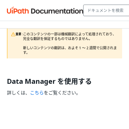
このコンテンツの一部は機械翻訳によって処理されており、
重要 :
完全な翻訳を保証するものではありません。

新しいコンテンツの翻訳は、およそ 1 ～ 2 週間で公開されま
す。
Data Manager を使用する
詳しくは、
こちら
をご覧ください。
いい
はい
thumb_up
thumb_down
え