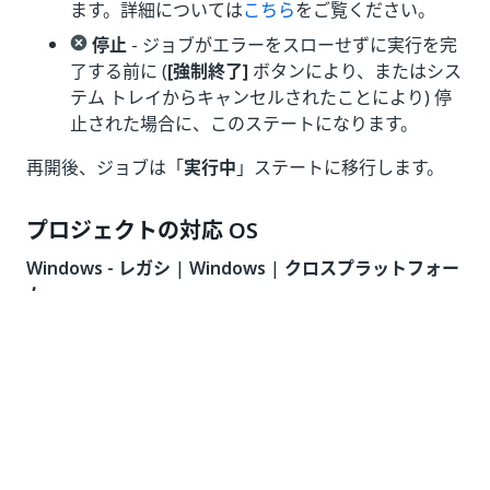
ます。詳細については
こちら
をご覧ください。
停止
- ジョブがエラーをスローせずに実行を完
了する前に (
[強制終了]
ボタンにより、またはシス
テム トレイからキャンセルされたことにより) 停
止された場合に、このステートになります。
再開後、ジョブは「
実行中
」ステートに移行します。
プロジェクトの対応 OS
Windows - レガシ
|
Windows
|
クロスプラットフォー
ム
Windows および Windows - レガシでの
設定
デザイナー パネル
ジョブ オブジェクト (入力)
-
変数に格納
JobData