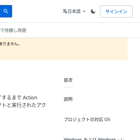
Search
言語
日本語
サインイン
search
translate
expand_more
まで待機し再開
りません。

目次
るまで Action
説明
ェクトと実行されたアク
プロジェクトの対応 OS
Windows および Windows - レ