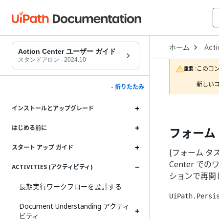
Open
ホーム
Acti
Drop
Action Center ユーザー ガイド
to
スタンドアロン
·
2024.10
choo
このコ
重要 :
produ
新しいコ
- 折りたたみ
インストールとアップグレード
はじめる前に
フォーム
スタート アップ ガイド
[フォーム タ
Center 
ACTIVITIES (アクティビティ)
ションで再開
長期実行ワークフローを設計する
UiPath.Persi
Document Understanding アクティ
ビティ