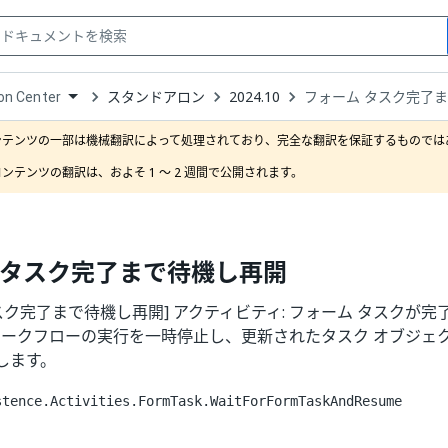
スタンドアロン
2024.10
フォーム タスク完了
on Center
down
se
ンテンツの一部は機械翻訳によって処理されており、完全な翻訳を保証するものではあ
ct
ンテンツの翻訳は、およそ 1 ～ 2 週間で公開されます。
 タスク完了まで待機し再開
スク完了まで待機し再開] アクティビティ: フォーム タスクが完了す
でのワークフローの実行を一時停止し、更新されたタスク オブジ
します。
stence.Activities.FormTask.WaitForFormTaskAndResume