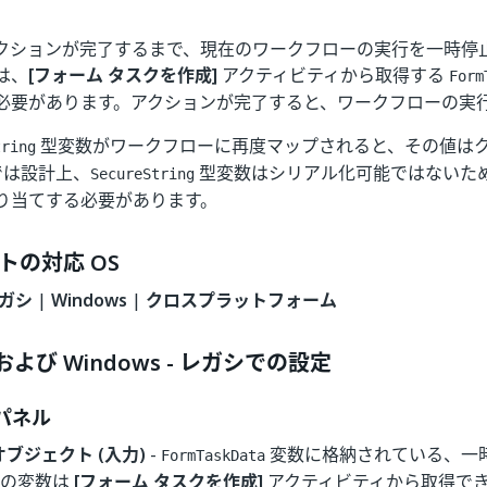
クションが完了するまで、現在のワークフローの実行を一時停
は、
[フォーム タスクを作成]
アクティビティから取得する
Form
必要があります。アクションが完了すると、ワークフローの実
型変数がワークフローに再度マップされると、その値はクリ
tring
k では設計上、
型変数はシリアル化可能ではないた
SecureString
り当てする必要があります。
トの対応 OS
レガシ
|
Windows
|
クロスプラットフォーム
 および Windows - レガシでの設定
パネル
オブジェクト (入力)
-
変数に格納されている、一
FormTaskData
この変数は
[フォーム タスクを作成]
アクティビティから取得で