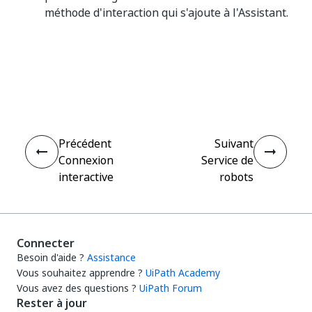
méthode d'interaction qui s'ajoute à l'Assistant.
Oui
Non
thumb_up
thumb_down
Précédent
Suivant
Connexion
Service de
interactive
robots
Connecter
Besoin d'aide ?
Assistance
Vous souhaitez apprendre ?
UiPath Academy
Vous avez des questions ?
UiPath Forum
Rester à jour