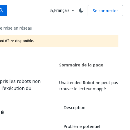
arch
Langue
Français
Se connecter
earch
translate
expand_more
e mise en réseau
nt d’être disponible.
Sommaire de la page
pris les robots non
Unattended Robot ne peut pas
l'exécution du
trouver le lecteur mappé
Description
pé
Problème potentiel