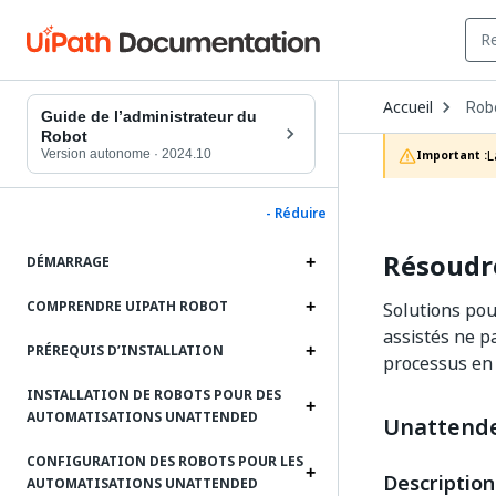
Ope
Accueil
Rob
Dro
Guide de l’administrateur du
to
Robot
choo
Version autonome
·
2024.10
L
Important :
prod
- Réduire
Résoudre
DÉMARRAGE
COMPRENDRE UIPATH ROBOT
Solutions pou
assistés ne p
PRÉREQUIS D’INSTALLATION
processus en 
INSTALLATION DE ROBOTS POUR DES
AUTOMATISATIONS UNATTENDED
Unattende
CONFIGURATION DES ROBOTS POUR LES
Description
AUTOMATISATIONS UNATTENDED