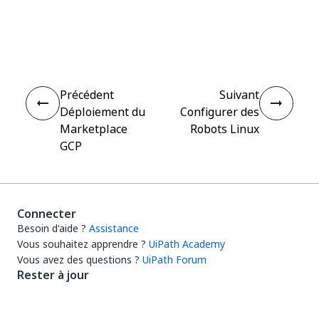
Oui
Non
thumb_up
thumb_down
Précédent
Suivant
Déploiement du
Configurer des
Marketplace
Robots Linux
GCP
Connecter
Besoin d'aide ?
Assistance
Vous souhaitez apprendre ?
UiPath Academy
Vous avez des questions ?
UiPath Forum
Rester à jour