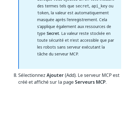
des termes tels que
,
ou
secret
api_key
, la valeur est automatiquement
token
masquée après l'enregistrement. Cela
s'applique également aux ressources de
type
Secret
. La valeur reste stockée en
toute sécurité et n'est accessible que par
les robots sans serveur exécutant la
tâche du serveur MCP.
Sélectionnez
Ajouter
(Add). Le serveur MCP est
créé et affiché sur la page
Serveurs MCP
.
Oui
Non
thumb_up
thumb_down