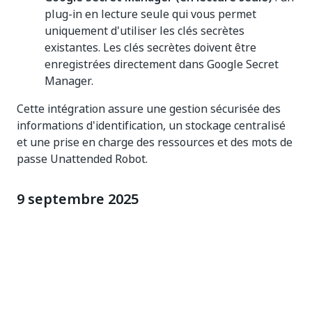
plug-in en lecture seule qui vous permet
uniquement d'utiliser les clés secrètes
existantes. Les clés secrètes doivent être
enregistrées directement dans Google Secret
Manager.
Cette intégration assure une gestion sécurisée des
informations d'identification, un stockage centralisé
et une prise en charge des ressources et des mots de
passe Unattended Robot.
9 septembre 2025
Historique des déclencheurs
Vous pouvez désormais suivre les instances où le
déclencheur n'a pas réussi à démarrer des tâches à
partir du nouvel onglet
Historique
. Cette
fonctionnalité vous aide à mieux comprendre et