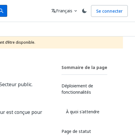
arch
Langue
Français
Se connecter
earch
translate
expand_more
nt d’être disponible.
Sommaire de la page
Secteur public.
Déploiement de
fonctionnalités
our est conçue pour
À quoi s'attendre
Page de statut