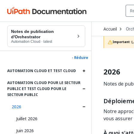
Ope
Accueil
Orc
Dro
Notes de publication
to
d'Orchestrator
choo
Automation Cloud
·
latest
L
Important :
prod
- Réduire
2026
AUTOMATION CLOUD ET TEST CLOUD
AUTOMATION CLOUD POUR LE SECTEUR
Notes de publ
PUBLIC ET TEST CLOUD POUR LE
SECTEUR PUBLIC
Déploieme
2026
Notre approch
vous assurer u
Juillet 2026
Juin 2026
À quoi s'at