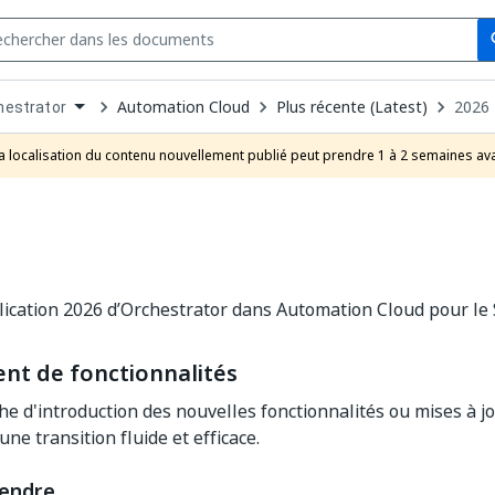
Se
s
n
Automation Cloud
Plus récente (Latest)
2026
hestrator
pdown
se
a localisation du contenu nouvellement publié peut prendre 1 à 2 semaines ava
uct
ication 2026 d’Orchestrator dans Automation Cloud pour le 
nt de fonctionnalités
e d'introduction des nouvelles fonctionnalités ou mises à j
ne transition fluide et efficace.
tendre