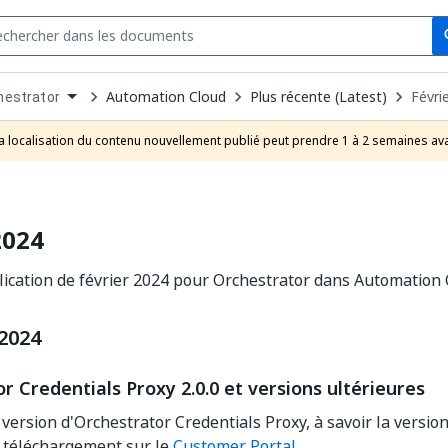
Se
s
n
Automation Cloud
Plus récente (Latest)
Févri
hestrator
pdown
se
a localisation du contenu nouvellement publié peut prendre 1 à 2 semaines ava
uct
2024
ication de février 2024 pour Orchestrator dans Automation 
 2024
r Credentials Proxy 2.0.0 et versions ultérieures
version d'Orchestrator Credentials Proxy, à savoir la version
u téléchargement sur le
Customer Portal
.