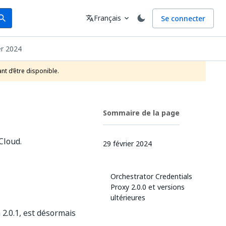
arch
Langue
Français
Se connecter
earch
translate
expand_more
er 2024
nt d’être disponible.
Sommaire de la page
Cloud.
29 février 2024
Orchestrator Credentials
Proxy 2.0.0 et versions
ultérieures
 2.0.1, est désormais