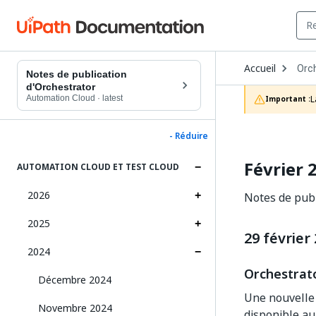
Ope
Accueil
Orc
Dro
Notes de publication
to
d'Orchestrator
choo
Automation Cloud
·
latest
L
Important :
prod
- Réduire
Février 
AUTOMATION CLOUD ET TEST CLOUD
2026
Notes de publ
2025
29 février
2024
Orchestrato
Décembre 2024
Une nouvelle 
Novembre 2024
disponible a