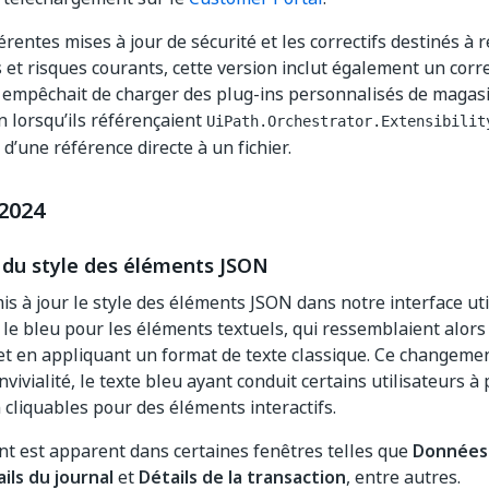
érentes mises à jour de sécurité et les correctifs destinés à 
 et risques courants, cette version inclut également un correc
empêchait de charger des plug-ins personnalisés de magasi
on lorsqu’ils référençaient
UiPath.Orchestrator.Extensibilit
d’une référence directe à un fichier.
 2024
 du style des éléments JSON
s à jour le style des éléments JSON dans notre interface uti
e bleu pour les éléments textuels, qui ressemblaient alors 
et en appliquant un format de texte classique. Ce changemen
onvivialité, le texte bleu ayant conduit certains utilisateurs 
cliquables pour des éléments interactifs.
t est apparent dans certaines fenêtres telles que
Données 
ils du journal
et
Détails de la transaction
, entre autres.