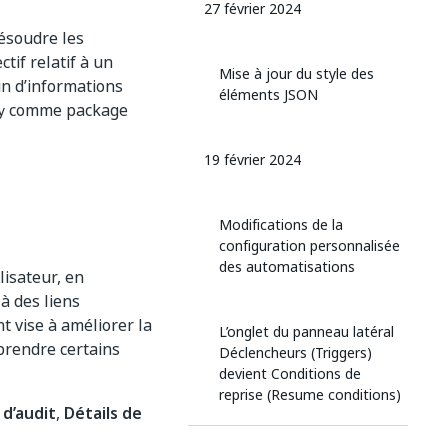
27 février 2024
résoudre les
tif relatif à un
Mise à jour du style des
n d’informations
éléments JSON
comme package
y
19 février 2024
Modifications de la
configuration personnalisée
des automatisations
lisateur, en
à des liens
t vise à améliorer la
L’onglet du panneau latéral
à prendre certains
Déclencheurs (Triggers)
devient Conditions de
reprise (Resume conditions)
d’audit
,
Détails de