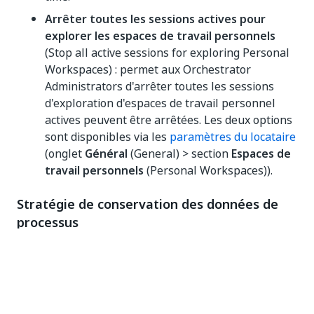
Arrêter toutes les sessions actives pour
explorer les espaces de travail personnels
(Stop all active sessions for exploring Personal
Workspaces) : permet aux Orchestrator
Administrators d'arrêter toutes les sessions
d'exploration d'espaces de travail personnel
actives peuvent être arrêtées. Les deux options
sont disponibles via les
paramètres du locataire
(onglet
Général
(General) > section
Espaces de
travail personnels
(Personal Workspaces)).
Stratégie de conservation des données de
processus
Vous pouvez désormais définir une stratégie de
rétention par défaut personnalisée pour vos tâches.
Vous pouvez choisir de supprimer définitivement les
anciennes tâches ou de les déplacer vers un
compartiment de stockage désigné afin de les rendre