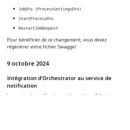
JobDto (ProcessSettingsDto)
StartProcessDto
RestartJobRequest
Pour bénéficier de ce changement, vous devez
régénérer votre fichier Swagger.
9 octobre 2024
Intégration d’Orchestrator au service de
notification
Le service de notification est le système d’alerte
exclusif de UiPath®, qui offre une expérience
complète et cohérente concernant les notifications à
travers vos services.
Avec plusieurs produits déjà intégrés, c’est