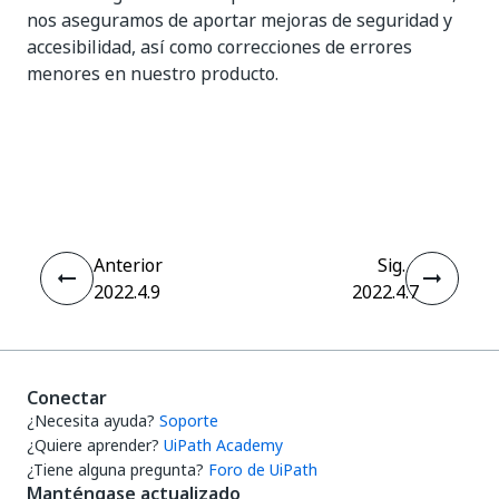
nos aseguramos de aportar mejoras de seguridad y
accesibilidad, así como correcciones de errores
menores en nuestro producto.
Sí
No
thumb_up
thumb_down
Anterior
Sig.
2022.4.9
2022.4.7
Conectar
¿Necesita ayuda?
Soporte
¿Quiere aprender?
UiPath Academy
¿Tiene alguna pregunta?
Foro de UiPath
Manténgase actualizado