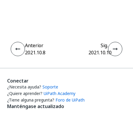
Sí
No
thumb_up
thumb_down
Anterior
Sig.
2021.10.8
2021.10.10
Conectar
¿Necesita ayuda?
Soporte
¿Quiere aprender?
UiPath Academy
¿Tiene alguna pregunta?
Foro de UiPath
Manténgase actualizado