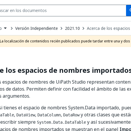
Se
se
Versión Independiente
2021.10
Acerca de los espacio
o
own
e
La localización de contenidos recién publicados puede tardar entre una y dos
t
e los espacios de nombres importado
s espacios de nombres de UiPath Studio representan conte
os de datos. Permiten definir con facilidad el ámbito de las e
os argumentos.
si tienes el espacio de nombres System.Data importado, pue
,
,
,
y otras clases que está
aTable
DataView
DataColumn
DataRow
 escribir siempre
y así sucesivamente
System.Data.DataTable
pacios de nombres importados se muestran en el panel
Impo