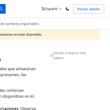
arch
Idioma
Español
Iniciar sesión
arch
translate
expand_more
s de nombres importados
 semanas en estar disponible.
Ayudar a mejorar esta
s
página
nidos que almacenan
xpresiones, las
des continuar
n disponibles en él,
.
rtaciones
. Observa