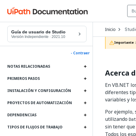
Open
Inicio
Studi
Dropd
Guía de usuario de Studio
to
Versión Independiente
·
2021.10
choos
Importante :
produc
- Contraer
NOTAS RELACIONADAS
Acerca d
PRIMEROS PASOS
En VB.NET lo
INSTALACIÓN Y CONFIGURACIÓN
diferentes tip
variables y l
PROYECTOS DE AUTOMATIZACIÓN
Por ejemplo, 
DEPENDENCIAS
utilizando
Dat
sin tener que
TIPOS DE FLUJOS DE TRABAJO
Todos los es