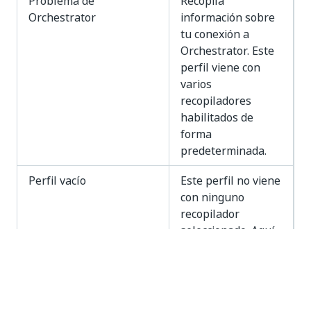
Problema de
Recopila
Orchestrator
información sobre
tu conexión a
Orchestrator. Este
perfil viene con
varios
recopiladores
habilitados de
forma
predeterminada.
Perfil vacío
Este perfil no viene
con ninguno
recopilador
seleccionado. Aquí
está donde puedes
crear perfiles
personalizados con
los recopiladores