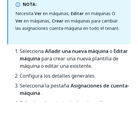
NOTA:
Necesita
Ver
en máquinas,
Editar
en máquinas O
Ver
en máquinas,
Crear
en máquinas para cambiar
las asignaciones cuenta-máquina en todo el tenant.
Selecciona
Añadir una nueva máquina
o
Editar
máquina
para crear una nueva plantilla de
máquina o editar una existente.
Configura los detalles generales.
Selecciona la pestaña
Asignaciones de cuenta-
máquina
.
Selecciona la estrategia de asignación:
Cualquier cuenta puede utilizar esta
máquina
: no hay asignaciones específicas.
Solo se pueden asignar cuentas
específicas a esta máquina
: configura