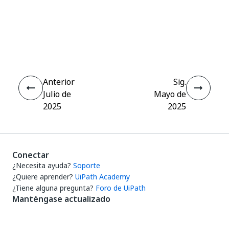
Sí
No
thumb_up
thumb_down
Anterior
Sig.
Julio de
Mayo de
2025
2025
Conectar
¿Necesita ayuda?
Soporte
¿Quiere aprender?
UiPath Academy
¿Tiene alguna pregunta?
Foro de UiPath
Manténgase actualizado