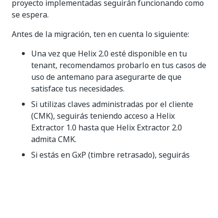
proyecto implementadas seguirán funcionando como
se espera.
Antes de la migración, ten en cuenta lo siguiente:
Una vez que Helix 2.0 esté disponible en tu
tenant, recomendamos probarlo en tus casos de
uso de antemano para asegurarte de que
satisface tus necesidades.
Si utilizas claves administradas por el cliente
(CMK), seguirás teniendo acceso a Helix
Extractor 1.0 hasta que Helix Extractor 2.0
admita CMK.
Si estás en GxP (timbre retrasado), seguirás
teniendo acceso a Helix Extractor 1.0 en tus
tenants de Estados Unidos, hasta que Helix
Extractor 2.0 también se implemente en GxP.
Métricas de divisor entrenables actualizadas