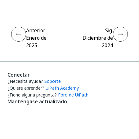
Sí
No
thumb_up
thumb_down
Anterior
Sig.
Enero de
Diciembre de
2025
2024
Conectar
¿Necesita ayuda?
Soporte
¿Quiere aprender?
UiPath Academy
¿Tiene alguna pregunta?
Foro de UiPath
Manténgase actualizado