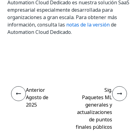
Automation Cloud Dedicado es nuestra solución SaaS
empresarial especialmente desarrollada para
organizaciones a gran escala. Para obtener más
información, consulta las
notas de la versión
de
Automation Cloud Dedicado.
Sí
No
thumb_up
thumb_down
Anterior
Sig.
Agosto de
Paquetes ML
2025
generales y
actualizaciones
de puntos
finales públicos