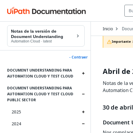
Open
Inicio
Docu
Dropd
Notas de la versión de
to
Document Understanding
choos
Automation Cloud
·
latest
Importante :
produc
- Contraer
Abril de
DOCUMENT UNDERSTANDING PARA
AUTOMATION CLOUD Y TEST CLOUD
Notas de la v
DOCUMENT UNDERSTANDING PARA
Automation C
AUTOMATION CLOUD Y TEST CLOUD
PUBLIC SECTOR
30 de abril
2025
Document U
2024
Nos complace 