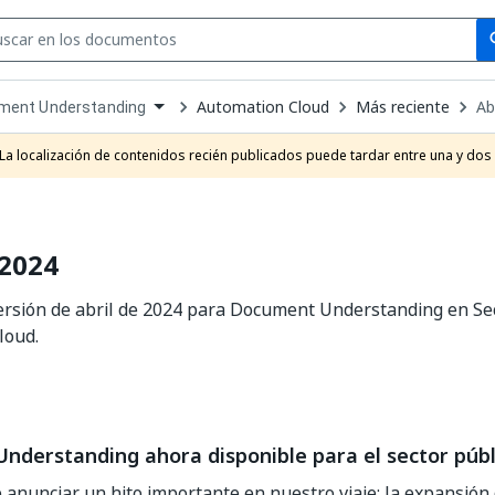
Se
se
Automation Cloud
Más reciente
Ab
ment Understanding
own
e
La localización de contenidos recién publicados puede tardar entre una y dos
t
 2024
ersión de abril de 2024 para Document Understanding en Sec
loud.
nderstanding ahora disponible para el sector públ
anunciar un hito importante en nuestro viaje: la expansión