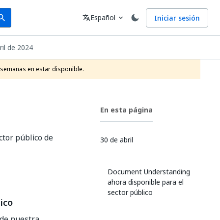
arch
Idioma
Español
Iniciar sesión
arch
translate
expand_more
ril de 2024
 semanas en estar disponible.
En esta página
tor público de
30 de abril
Document Understanding
ahora disponible para el
sector público
ico
 de nuestra