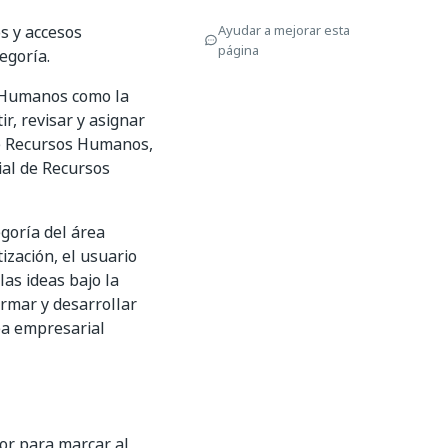
s y accesos
Ayudar a mejorar esta
página
egoría.
s Humanos como la
r, revisar y asignar
 de Recursos Humanos,
ial de Recursos
goría del área
zación, el usuario
las ideas bajo la
rmar y desarrollar
ea empresarial
dor para marcar al