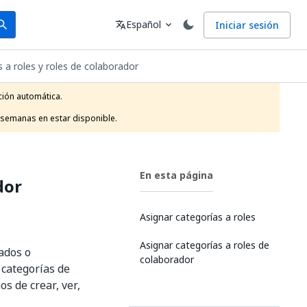
arch
Idioma
Español
Iniciar sesión
arch
translate
expand_more
s a roles y roles de colaborador
ión automática.

 semanas en estar disponible.
En esta página
dor
Asignar categorías a roles
Asignar categorías a roles de
nados o
colaborador
 categorías de
s de crear, ver,