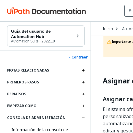
Open
Inicio
Auto
Dropd
Guía del usuario de
to
Automation Hub
choos
Automation Suite
·
2022.10
Importante :
produc
- Contraer
NOTAS RELACIONADAS
Asignar 
PRIMEROS PASOS
PERMISOS
Asignar ca
EMPEZAR COMO
El sistema of
personalizado
CONSOLA DE ADMINISTRACIÓN
automatizació
Información de la consola de
editar y gest