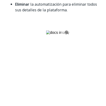
Eliminar
la automatización para eliminar todos
sus detalles de la plataforma.
Sí
No
thumb_up
thumb_down
Anterior
Sig.
Proceso de
Producción
decisión